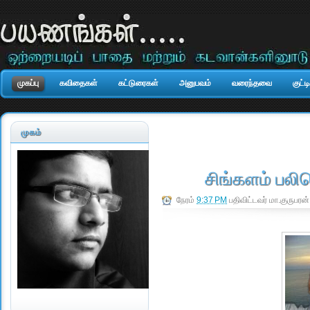
முகப்பு
கவிதைகள்
கட்டுரைகள்
அனுபவம்
வரைந்தவை
குட்
முகம்
சிங்களம் பலி
நேரம்
9:37 PM
பதிவிட்டவர்
மா.குருபரன்