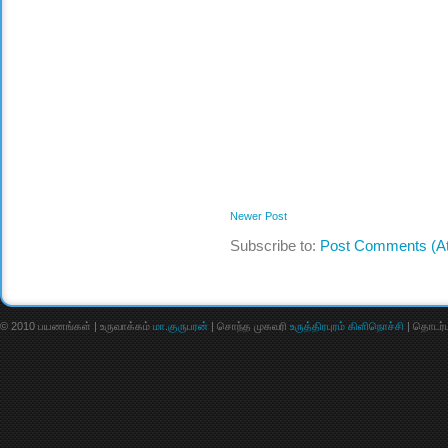
Newer Post
Subscribe to:
Post Comments (A
© 2010 பயணங்கள் | உருவாக்கம்
மா.குருபரன்
| சொந்த முகவரி
உருத்திரபுரம் கிளிநொச்சி
| தொடர்