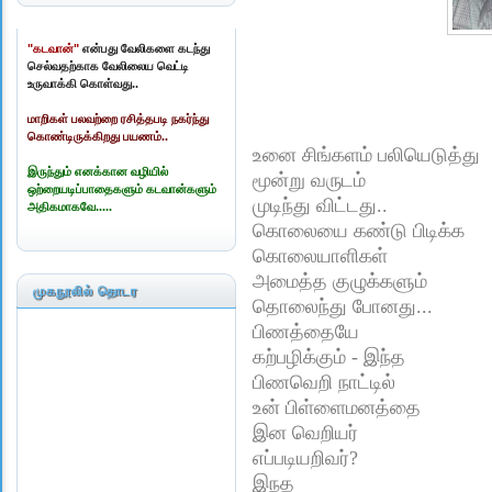
"கடவான்"
என்பது வேலிகளை கடந்து
செல்வதற்காக வேலிலைய வெட்டி
உருவாக்கி கொள்வது..
மாறிகள் பலவற்றை ரசித்தபடி நகர்ந்து
கொண்டிருக்கிறது பயணம்..
உனை சிங்களம் பலியெடுத்து
இருந்தும் எனக்கான வழியில்
மூன்று வருடம்
ஒற்றையடிப்பாதைகளும் கடவான்களும்
முடிந்து விட்டது..
அதிகமாகவே.....
கொலையை கண்டு பிடிக்க
கொலையாளிகள்
அமைத்த குழுக்களும்
முகநூலில் தொடர
தொலைந்து போனது...
பிணத்தையே
கற்பழிக்கும் - இந்த
பிணவெறி நாட்டில்
உன் பிள்ளைமனத்தை
இன வெறியர்
எப்படியறிவர்?
இநத