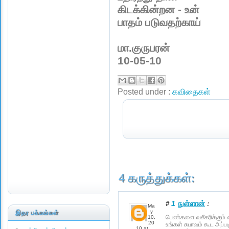
கிடக்கின்றன - உன்
பாதம் படுவதற்காய்
மா.குருபரன்
10-05-10
Posted under :
கவிதைகள்
4 கருத்துக்கள்:
1
நுள்ளான்
:
#
Ma
y
இதர பக்கங்கள்
பெண்களை வசீகரிக்கும் வ
10,
20
உங்கள் சுபாவம் கூட அப்ப
10 at