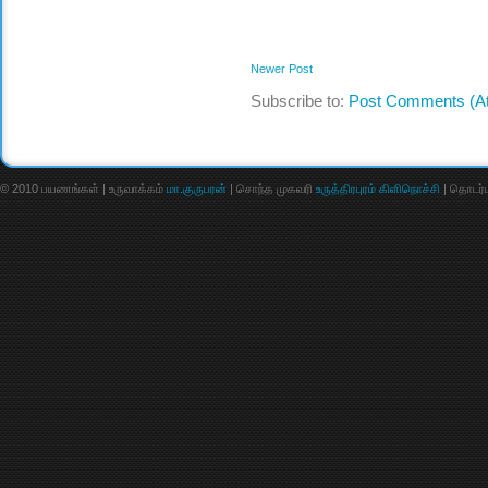
Newer Post
Subscribe to:
Post Comments (A
© 2010 பயணங்கள் | உருவாக்கம்
மா.குருபரன்
| சொந்த முகவரி
உருத்திரபுரம் கிளிநொச்சி
| தொடர்