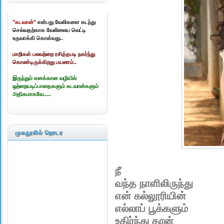
"கடவான்"
என்பது வேலிகளை கடந்து
செல்வதற்காக வேலிலைய வெட்டி
உருவாக்கி கொள்வது..
மாறிகள் பலவற்றை ரசித்தபடி நகர்ந்து
கொண்டிருக்கிறது பயணம்..
இருந்தும் எனக்கான வழியில்
ஒற்றையடிப்பாதைகளும் கடவான்களும்
அதிகமாகவே.....
முகநூலில் தொடர
நீ
வந்த நாளிலிருந்து
என் கல்லூரியின்
எல்லாப் பூக்களும்
உதிர்ந்து தான்