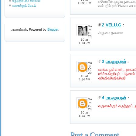
உருத்திரபுரம் கிராமம்
ஏனெனில், ஒருவருடைய எழ
12:51 PM
வரலாற்றுத் தேடல்
என்பதில் நம்பிக்கையுடை
2
VELU.G
:
#
Ma
பயணங்கள். Powered by
Blogger
.
y
அருமை தலைவா
10,
20
10 at
1:13 PM
3
மா.குருபரன்
:
#
Ma
y
வாங்க நுள்ளான்....நலமா? 
10,
20
ரசிக்க தெரியும்... ஆனால
10 at
ஹிஹிஹிஹிஹிஹி
4:14 PM
4
மா.குருபரன்
:
#
Ma
y
வருகைக்கும் கருத்தூட்டல
10,
20
10 at
4:14 PM
Post a Comment