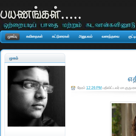
முகப்பு
கவிதைகள்
கட்டுரைகள்
அனுபவம்
வரைந்தவை
குட்
முகம்
எதி
நேரம்
12:26 PM
பதிவிட்டவர்
மா.குருபர